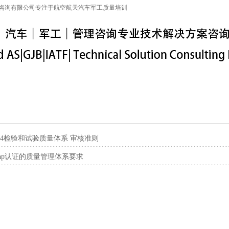
咨询有限公司专注于航空航天汽车军工质量培训
特殊工序
军工保密
IATF16949
联系信息
C7004检验和试验质量体系 审核准则
adcap认证的质量管理体系要求