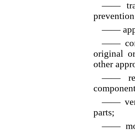
—— trai
prevention 
—— appl
—— cont
original o
other appr
—— requ
components
—— verif
parts;
—— moni