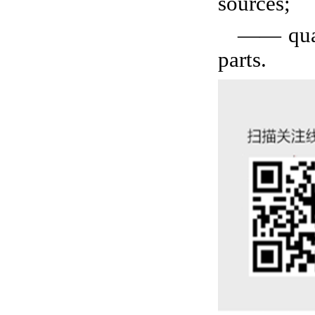
sources;
—— quara
parts.