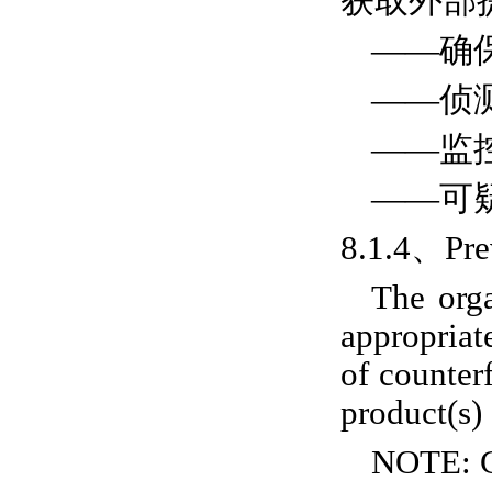
获取外部
——确
——侦
——监
——可
8.1.4、Prev
The orga
appropriat
of counterf
product(s) 
NOTE: Co