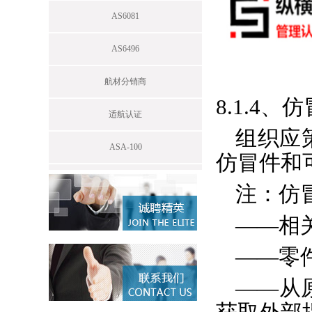
AS6081
AS6496
航材分销商
8.1.4、
适航认证
组织应
ASA-100
仿冒件和
注：仿
——相
——零
——从