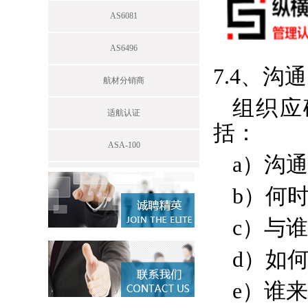
AS6081
AS6496
7.4、沟通
航材分销商
组织应
适航认证
括：
ASA-100
a）沟
b）何
c）与
d）如
e）谁