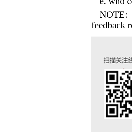
e. who 
NOTE: C
feedback r