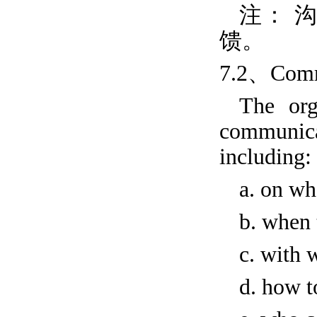
注： 
馈。
7.2、Comm
The org
communica
including:
a. on wh
b. when
c. with
d. how 