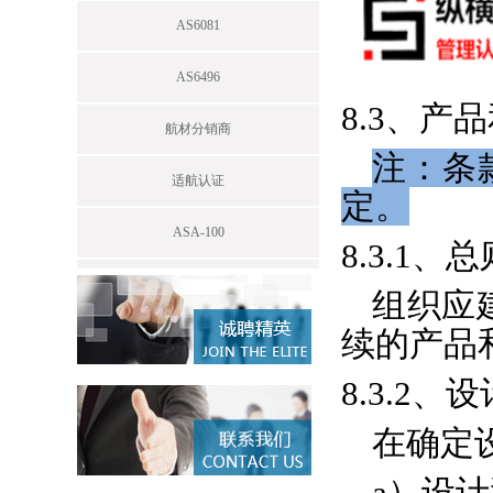
AS6081
AS6496
8.3、产
航材分销商
注：条款
适航认证
定。
ASA-100
8.3.1、总
组织应
续的产品
8.3.2
在确定
a）设