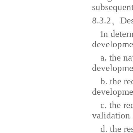
subsequent
8.3.2、Des
In deter
developmen
a. the n
developmen
b. the r
developme
c. the r
validation 
d. the r