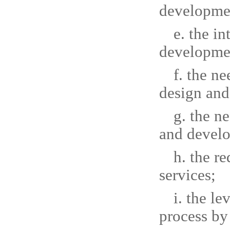
developmen
e. the i
developmen
f. the n
design and
g. the n
and develo
h. the r
services;
i. the l
process by 