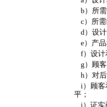
b）所
c）所
d）设
e）产
f）设
g）顾
h）对
i）顾
平；
j）证