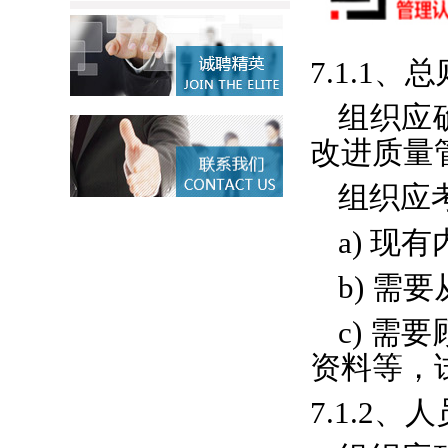
7.1.1、总
组织应
改进质量
组织应
a) 现
b) 需
c) 
资料等，
7.1.2、人