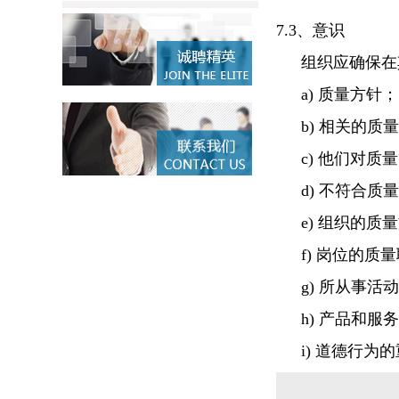
7.3、意识
组织应确保在
a) 质量方针；
b) 相关的质
c) 他们对
d) 不符合
e) 组织的质
f) 岗位的质
g) 所从事
h) 产品和
i) 道德行为