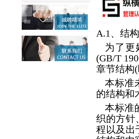
A.1、结
为了更
(GB/T 1
章节结构
本标准
的结构和
本标准
织的方针
程以及出