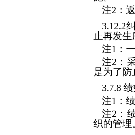
注2：
3.12.
止再发生
注1：
注2：
是为了防
3.7.8
注1：
注2：
织的管理