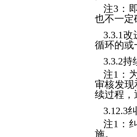
注3：
也不一定
3.3.
循环的或
3.3.2
注1：
审核发现
续过程，
3.12
注1：
施。