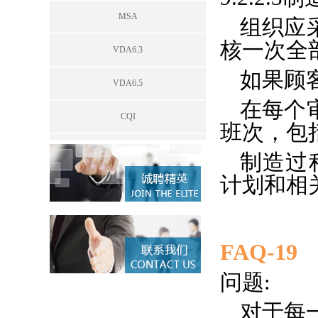
MSA
组织应
核一次全
VDA6.3
如果顾
VDA6.5
在每个
CQI
班次，包
制造过
计划和相
FAQ-19
问题:
对于每