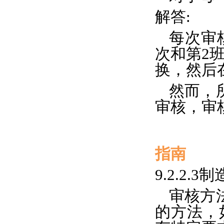
解答:
每次审
次和第2
换，然后
然而，
审核，审
指南
9.2.2.
审核方
的方法，