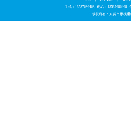
手机：13537686468 电话：1353768646
版权所有：东莞市纵横世