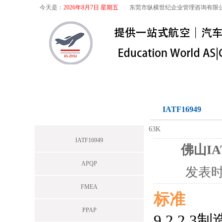
今天是：
2026年8月7日 星期五
东莞市纵横世纪企业管理咨询有限
首页
关于我们
航空咨询
特殊
IATF16949
IATF16949
63K
IATF16949
佛山IA
APQP
发表
FMEA
标准
PPAP
9.2.2.