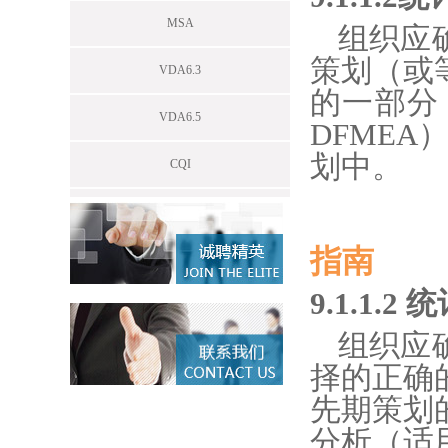
MSA
组织应
策划（或
VDA6.3
的一部分
VDA6.5
DFME
划中。
CQI
指南
9.1.1.
组织应
择的正确
先期策划
分析（适