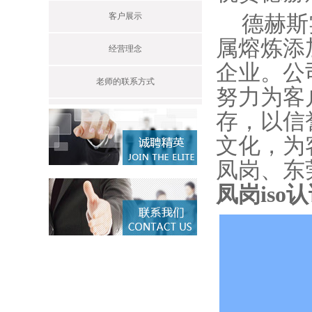
客户展示
德赫斯
属熔炼添
经营理念
企业。公
老师的联系方式
努力为客
存，以信
文化，为
凤岗、东
凤岗iso