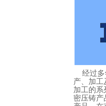
经过多
产、加工
加工的系
密压铸产