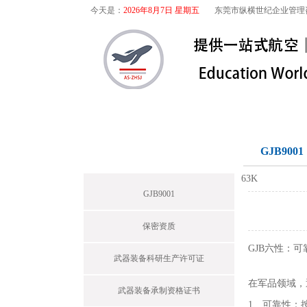
今天是：
2026年8月7日 星期五
东莞市纵横世纪企业管理
首页
关于我们
航空咨询
军工保密
GJB9001
News
63K
GJB9001
保密资质
GJB六性：
武器装备科研生产许可证
在军品领域，
武器装备承制资格证书
1、可靠性：