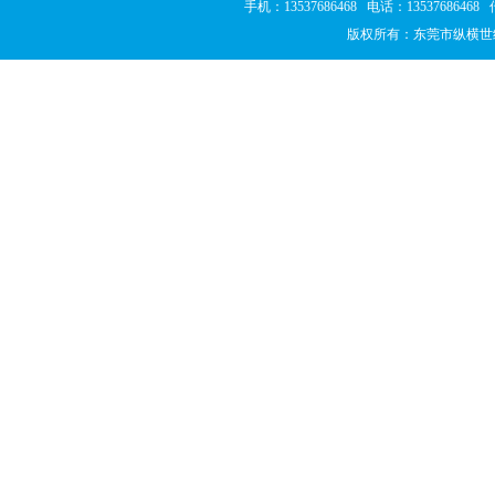
手机：13537686468 电话：1353768646
版权所有：东莞市纵横世