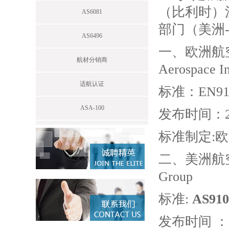
（比利时）
AS6081
部门（美洲-
AS6496
一、欧洲航空标
航材分销商
Aerospace In
适航认证
标准：EN910
ASA-100
发布时间：201
标准制定:欧洲航空A
二、美洲航空航天
Group
标准:
AS910
发布时间 ：20