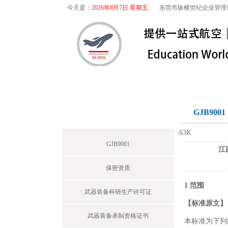
今天是：
2026年8月7日 星期五
东莞市纵横世纪企业管理
首页
关于我们
航空咨询
军工保密
GJB9001
News
63K
GJB9001
江
保密资质
1 范围
武器装备科研生产许可证
【标准原文】
武器装备承制资格证书
本标准为下列