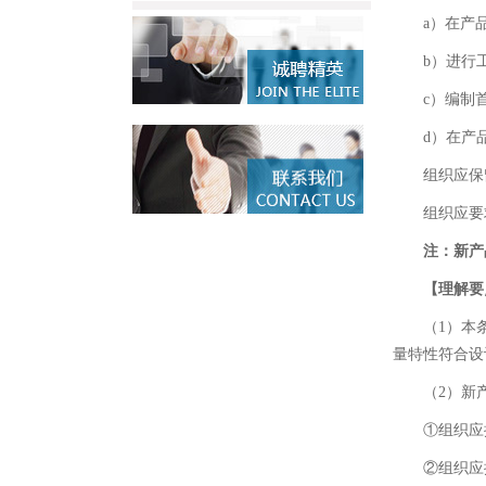
a）在产
b）进行工
c）编制
d）在产
组织应保
组织应要
注：新产
【理解要
（1）本
量特性符合设
（2）新
①组织应
②组织应