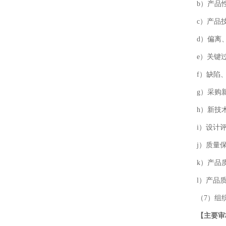
b）产品
c）产品
d）偏离
e）关键
f）缺陷
g）采购
h）新技
i）设计
j）质量
k）产品
l）产品
（7）组
【主要审