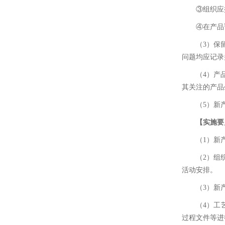
③组织应
④在产品
（3）保
问题均应记录
（4）产
其关注的产品
（5）新
【实施要
（1）新
（2）组
活动安排。
（3）新
（4）工
过程文件等进