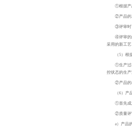
①根据产
②产品的
③评审时
④评审的
采用的新工艺
（5）根
①生产过
控状态的生产
②产品的
（6）产
①首先成
②质量评
a）产品