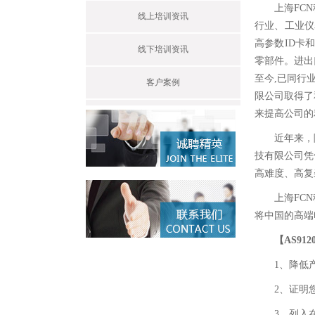
上海FC
线上培训资讯
行业、工业仪
高参数ID卡
线下培训资讯
零部件。进出
至今,已同行
客户案例
限公司取得了
来提高公司的
近年来，
技有限公司凭
高难度、高复
上海FC
将中国的高端
【AS91
1、降低
2、证明
3、列入