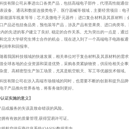
N科技有限公司从事进出口各类产品，包括高端电子部件，代理高性能通
表设备、通讯和数据连接类电子、医疗器械等领域，主要经营项目：电子
和新能源车线束等等；芯片及微电子元器件；进口复合材料及其原材料；
口产品还包括食品类，预包装等产品，涉及产品有坚果类、进口肉类等。
业内的先进的客户建立了良好, 稳定的合作关系。尤为突出的一点是，通过
和北京大学研究生博士合作的机会，现在进入到了一个高端电子电路板通
利润率和回报率。
随着我国科技领域的快速发展，相关单位对于复合材料及其原材料的需求
借全球各地的企业资源和渠道优势，采购各类紧缺物资，供应给相关企事
杂度、高精密型生产加工场景，尤其是航空航天、军工等优越技术领域。
N科技有限公司在涉入高端市场领域的同时，也需要不断的创新和提升品
电子产品推向世界各地，将客务做到更好。
20认证实施的意义】
产品或服务的失误及致命错误的风险。
您拥有有效的质量管理,获得贸易许可证。
在线航空供应商信息系统(OASIS)数据库内。