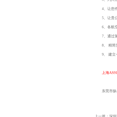
4、让您
5、让贵
6、各航
7、通过
8、 精
9、 建
上海AS9
东莞市纵
上一篇：
深圳