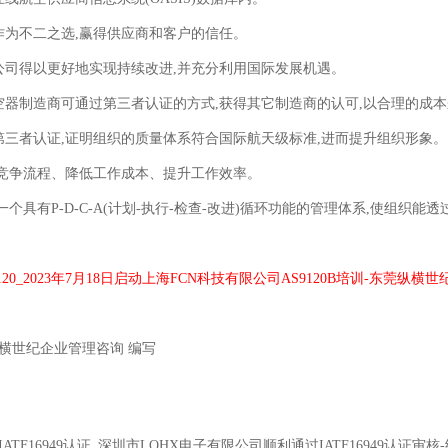
作为不二之选,赢得供应商和客户的信任。
公司得以更好地实现持续改进,并充分利用国际发展机遇。
空器制造商可通过第三者认证的方式,获得其它制造商的认可,以合理的成
第三者认证,证明组织的质量体系符合国际航天级标准,进而提升组织形象。
简竞争流程、降低工作成本、提升工作效率。
立一个具有P-D-C-A(计划-执行-检查-改进)循环功能的管理体系,使组织
120_2023年7月18日启动上海FCN科技有限公司AS9120B培训-东莞纵横世纪A
横世纪企业管理咨询
编写
IATF16949认证_深圳市LQHX电子有限公司顺利通过IATF16949认证审核-