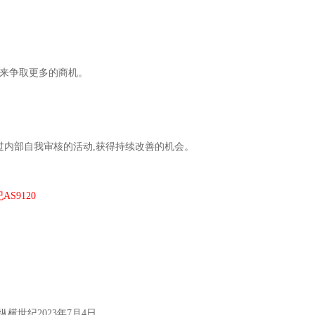
本来争取更多的商机。
能透过内部自我审核的活动,获得持续改善的机会。
S9120
纵横世纪2023年7月4日