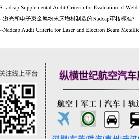
-adcap Supplemental Audit Criteria for Evaluation of Weld
-14--激光和电子束金属粉末床增材制造的Nadcap审核标准?
-Nadcap Audit Criteria for Laser and Electron Beam Metall