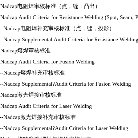
-4--Nadcap电阻焊审核标准（点，缝，凸出）
adcap Audit Criteria for Resistance Welding (Spot, Seam, P
-4S--Nadcap电阻焊补充审核标准（点，缝，投影）
Nadcap Supplemental Audit Criteria for Resistance Welding 
5--Nadcap熔焊审核标准
Nadcap Audit Criteria for Fusion Welding
5S--Nadcap熔焊补充审核标准
-Nadcap Supplemental?Audit Criteria for Fusion Welding
6--Nadcap激光焊接审核标准
Nadcap Audit Criteria for Laser Welding
-6S--Nadcap激光焊接补充审核标准
-Nadcap Supplemental?Audit Criteria for Laser Welding