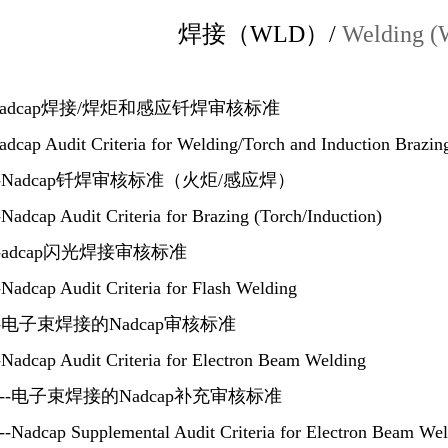
焊接（WLD）/
Welding 
--Nadcap焊接/焊炬和感应钎焊审核标准
cap Audit Criteria for Welding/Torch and Induction Brazin
-1--Nadcap钎焊审核标准（火炬/感应焊）
adcap Audit Criteria for Brazing (Torch/Induction)
2--adcap闪光焊接审核标准
adcap Audit Criteria for Flash Welding
-3--电子束焊接的Nadcap审核标准
Nadcap Audit Criteria for Electron Beam Welding
-3S--电子束焊接的Nadcap补充审核标准
-Nadcap Supplemental Audit Criteria for Electron Beam We