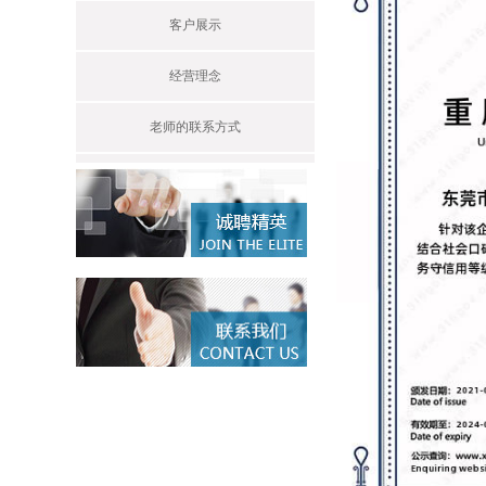
客户展示
经营理念
老师的联系方式