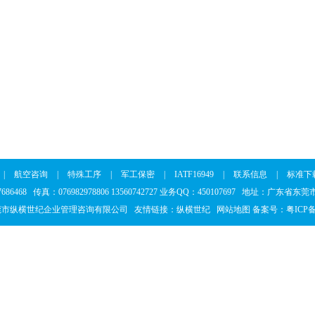
|
航空咨询
|
特殊工序
|
军工保密
|
IATF16949
|
联系信息
|
标准下
37686468 传真：076982978806 13560742727 业务QQ：450107697 地址：广东
莞市纵横世纪企业管理咨询有限公司 友情链接：
纵横世纪
网站地图
备案号：
粤ICP备