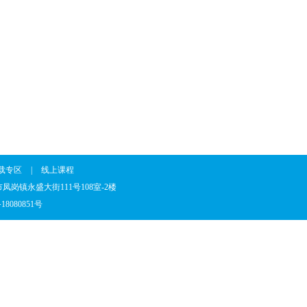
载专区
|
线上课程
省东莞市凤岗镇永盛大街111号108室-2楼
18080851号