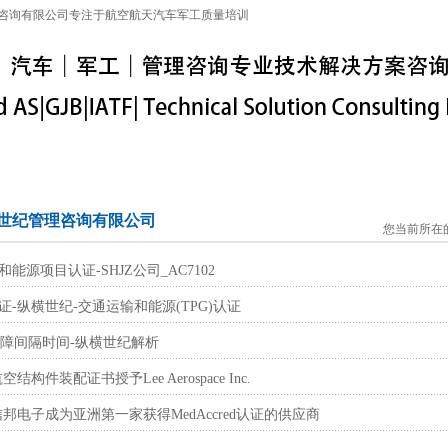
咨询有限公司专注于航空航天汽车军工质量培训
特殊工序
军工保密
IATF16949
联系信息
世纪管理咨询有限公司
您当前所在
和能源项目认证-SHJZ公司_AC7102
证-纵横世纪-交通运输和能源(TPG)认证
均故障间隔时间-纵横世纪解析
航空结构件装配证书授予Lee Aerospace Inc.
p_信邦电子成为亚洲第一家获得MedAccred认证的供应商