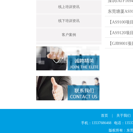
深圳IATF16
线上培训资讯
东莞塘厦AS9
线下培训资讯
【AS9100
【AS9120项
客户案例
【GJB9001
首页
|
关于我们
手机：13537686468 电话：135
版权所有：东