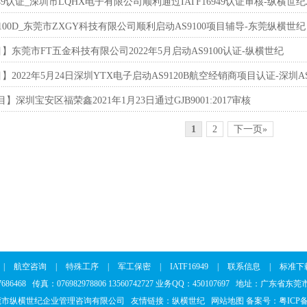
949认证_深圳市LQHX电子有限公司顺利通过IATF16949认证审核-纵横世纪2
100D_东莞市ZXGY科技有限公司顺利启动AS9100项目辅导-东莞纵横世纪
项目】东莞市FT五金科技有限公司2022年5月启动AS9100认证-纵横世纪
目】2022年5月24日深圳YTX电子启动AS9120B航空经销商项目认证-深圳AS
项目】深圳宝安区福荣鑫2021年1月23日通过GJB9001:2017审核
1
2
下一页»
|
航空咨询
|
特殊工序
|
军工保密
|
IATF16949
|
联系信息
|
标准下
37686468 传真：076982978806 13560742727 业务QQ：450107697 地址：广东
莞市纵横世纪企业管理咨询有限公司 友情链接：
纵横世纪
网站地图
备案号：
粤ICP备