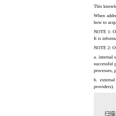
This knowle
When addres
how to acqu
NOTE 1: Org
It is inform
NOTE 2: Or
a. internal
successful 
processes, 
b. externa
providers).