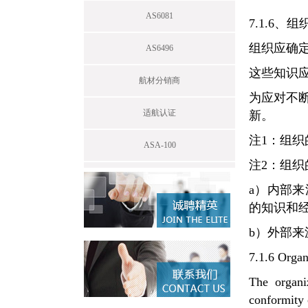
AS6081
7.1.6、
组织应确
AS6496
这些知识
航材分销商
为应对不
适航认证
新。
注1：组
ASA-100
注2：组
a）内部
的知识和
b）外部
7.1.6 Orga
The organi
conformity 