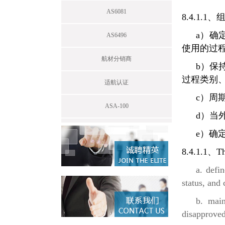
AS6081
8.4.1.1
a）确
AS6496
使用的过
航材分销商
b）保
过程类别
适航认证
c）周
ASA-100
d）当
e）确
8.4.1.1、The
a. defi
status, and 
b. main
disapproved)