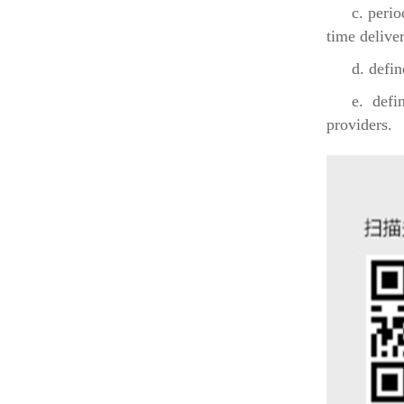
c. peri
time delive
d. defi
e. defi
providers.