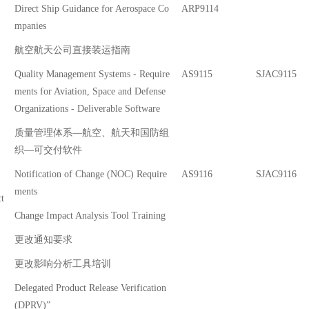
Direct Ship Guidance for Aerospace Co
ARP9114
mpanies
航空航天公司直接装运指南
Quality Management Systems - Require
AS9115
SJAC9115
ments for Aviation, Space and Defense
Organizations - Deliverable Software
质量管理体系—航空、航天和国防组
织—可交付软件
Notification of Change (NOC) Require
AS9116
SJAC9116
ments
t
Change Impact Analysis Tool Training
更改通知要求
更改影响分析工具培训
Delegated Product Release Verification
(DPRV)”