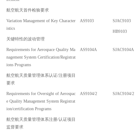
航空航天首件检验要求
Variation Management of Key Character
AS9103
SJAC9103
istics
HB9103
关键特性的波动管理
Requirements for Aerospace Quality Ma
AS9104A
SJAC9104A
nagement System Certification/Registrat
ions Programs
航空航天质量管理体系认证/注册项目
要求
Requirements for Oversight of Aerospac
AS9104/2
SJAC9104/2
e Quality Management System Registrat
ion/certification Programs
航空航天质量管理体系注册/认证项目
监督要求