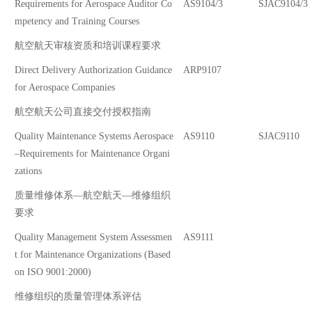
Requirements for Aerospace Auditor Co
AS9104/3
SJAC9104/3
mpetency and Training Courses
航空航天审核资质和培训课程要求
Direct Delivery Authorization Guidance
ARP9107
for Aerospace Companies
航空航天公司直接交付授权指南
Quality Maintenance Systems Aerospace
AS9110
SJAC9110
–Requirements for Maintenance Organi
zations
质量维修体系—航空航天—维修组织
要求
Quality Management System Assessmen
AS9111
t for Maintenance Organizations (Based
on ISO 9001:2000)
维修组织的质量管理体系评估