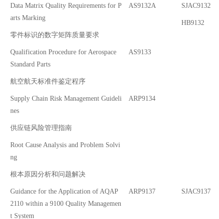
Data Matrix Quality Requirements for P
AS9132A
SJAC9132
arts Marking
HB9132
零件标识的数字矩阵质量要求
Qualification Procedure for Aerospace
AS9133
Standard Parts
航空航天标准件鉴定程序
Supply Chain Risk Management Guideli
ARP9134
nes
供应链风险管理指南
Root Cause Analysis and Problem Solvi
ng
根本原因分析和问题解决
Guidance for the Application of AQAP
ARP9137
SJAC9137
2110 within a 9100 Quality Managemen
t System