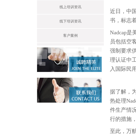
线上培训资讯
近日，中国
书，标志
线下培训资讯
Nadca
客户案例
员包括空
强制要求供
理认证中
入国际民用
据了解，
热处理Na
件生产情
行的措施
至此，万