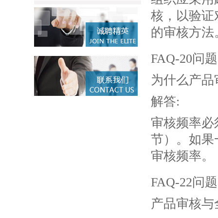
核，以验证
的审核方法
FAQ-20问题
为什么产品
解答:
审核频率必须
节）。如果
审核频率。
FAQ-22问题
产品审核与