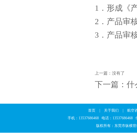
1．形成《
2．产品审
3．产品审
上一篇：
没有了
下一篇：
什
首页
|
关于我们
|
航空
手机：13537686468 电话：1353768646
版权所有：东莞市纵横世